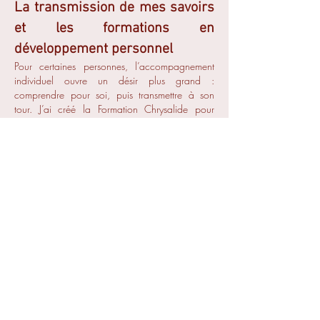
La transmission de mes savoirs
et les formations en
développement personnel
Pour certaines personnes, l’accompagnement
individuel ouvre un désir plus grand :
comprendre pour soi, puis transmettre à son
tour. J’ai créé la Formation Chrysalide pour
répondre à cet appel, vous permettre de devenir
autonome dans votre nettoyage énergétique et
votre mieux-être.
Contactez-moi
si vous souhaitez découvrir ces
outils !​
J’y transmets une autonomie énergétique, une
posture juste, et une éthique du thérapeute
solide. L’objectif n’est pas de former des
praticiens “rapides”, mais des accompagnants
conscients, responsables et respectueux de
l’écologie intérieure.