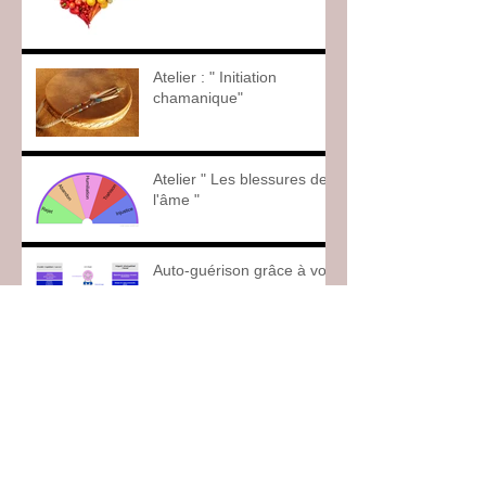
Atelier : " Initiation
chamanique"
Atelier " Les blessures de
l'âme "
Auto-guérison grâce à vos
chakras
Archive
janvier 2025
(1)
1 post
novembre 2024
(1)
1 post
octobre 2024
(1)
1 post