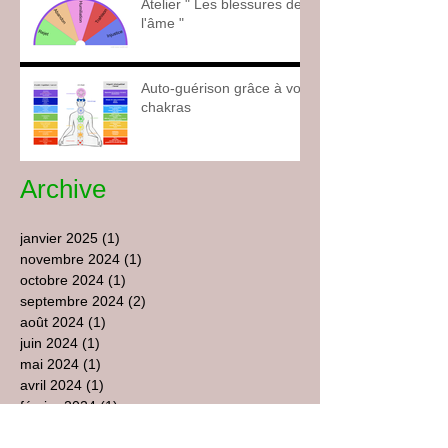
Atelier " Les blessures de
l'âme "
Auto-guérison grâce à vos
chakras
Archive
janvier 2025
(1)
1 post
novembre 2024
(1)
1 post
octobre 2024
(1)
1 post
septembre 2024
(2)
2 posts
août 2024
(1)
1 post
juin 2024
(1)
1 post
mai 2024
(1)
1 post
avril 2024
(1)
1 post
février 2024
(1)
1 post
janvier 2024
(5)
5 posts
juillet 2021
(1)
1 post