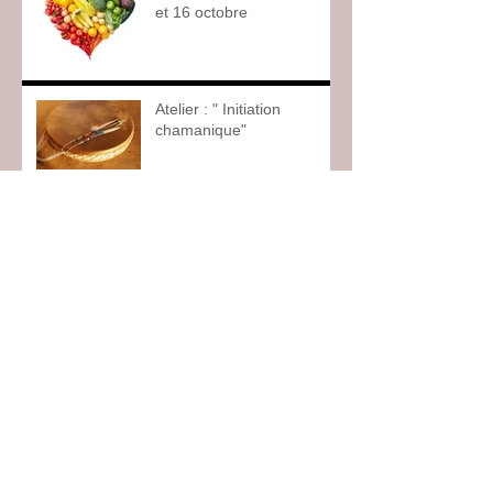
et 16 octobre
Atelier : " Initiation
chamanique"
Atelier " Les blessures de
l'âme "
Auto-guérison grâce à vos
chakras
Archive
janvier 2025
(1)
1 post
novembre 2024
(1)
1 post