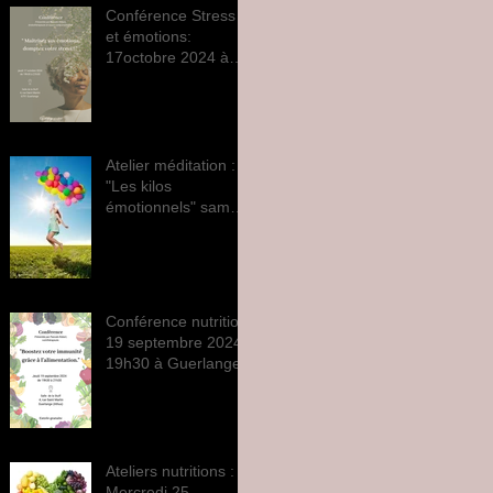
Conférence Stress
et émotions:
17octobre 2024 à
19h30 à Guerlange
Atelier méditation :
"Les kilos
émotionnels" samedi
28 septembre 2024
Conférence nutrition
19 septembre 2024
19h30 à Guerlange
Ateliers nutritions :
Mercredi 25