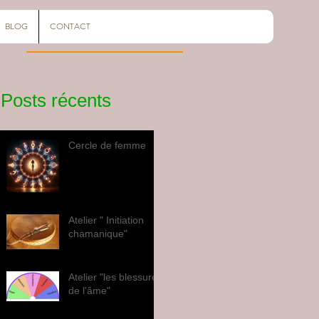
BLOG
CONTACT
Posts récents
Cercle de femme
Atelier " Initiation
chamanique"
Atelier "les blessures
de l'âme"