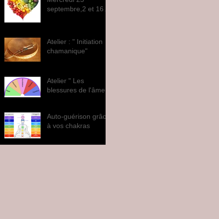
septembre,2 et 16
octobre
Atelier : " Initiation
chamanique"
Atelier " Les
blessures de l'âme "
Auto-guérison grâce
à vos chakras