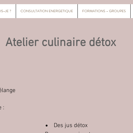
IS-JE ?
CONSULTATION ENERGETIQUE
FORMATIONS - GROUPES
Atelier culinaire détox
élange
 :
Des jus détox