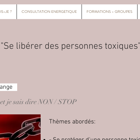
IS-JE ?
CONSULTATION ENERGETIQUE
FORMATIONS - GROUPES
 "Se libérer des personnes toxiques
élange
e et je sais dire NON / STOP
Thèmes abordés: