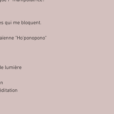
que / manipulatrice?
es qui me bloquent.
waïenne "Ho'ponopono"
de lumière
on
ditation