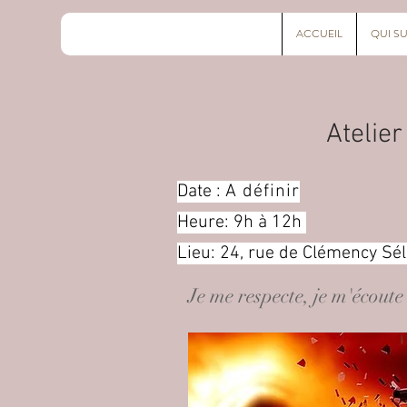
ACCUEIL
QUI SU
Atelier
Date :
A définir
Heure: 9h à 12h
Lieu: 24, rue de Clémency S
Je me respecte, je m'écout