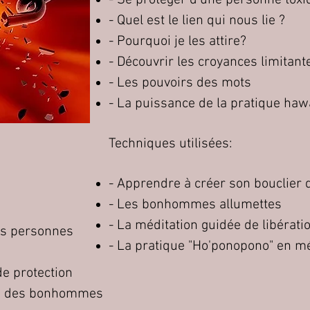
- Se protéger d'une personne toxi
- Quel est le lien qui nous lie ?
- Pourquoi je les attire?
- Découvrir les croyances limitant
- Les pouvoirs des mots
- La puissance de la pratique ha
Techniques utilisées:
- Apprendre à créer son bouclier 
- Les bonhommes allumettes
- La méditation guidée de libérati
des personnes
- La pratique "Ho'ponopono" en mé
e protection
e des bonhommes