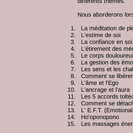
différents thèmes.
Nous aborderons lors
La méditation de pl
L'estime de soi
La confiance en soi
L'étirement des mér
Le corps douloureu
La gestion des émo
Les sens et les cha
Comment se libérer 
L'âme et l'Ego
L'ancrage et l'aura
Les 5 accords toltè
Comment se détache
L' E.F.T. (Emotiona
Ho'oponopono
Les massages éner