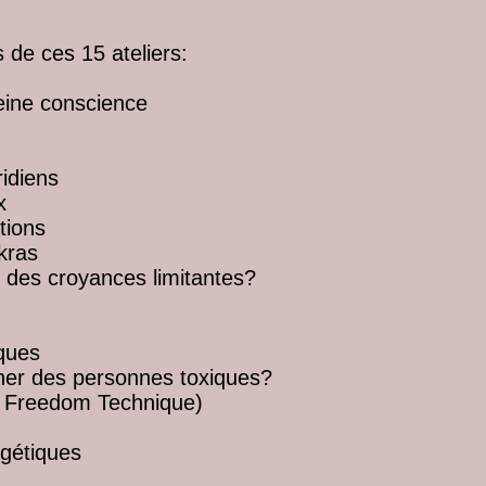
 de ces 15 ateliers:
eine conscience
idiens
x
tions
kras
des croyances limitantes?
ques
r des personnes toxiques?
l Freedom Technique)
gétiques