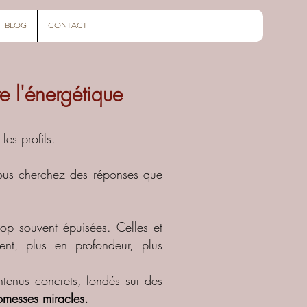
BLOG
CONTACT
 l'énergétique
les profils.
 Vous cherchez des réponses que
rop souvent épuisées. Celles et
t, plus en profondeur, plus
ntenus concrets, fondés sur des
romesses miracles.