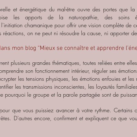
orelle et énergétique du mal-être ouvre des portes que la 
roise les apports de la naturopathie, des soins én
 l'initiation chamanique pour offrir une vision complète de 
 réactions, on ne peut ni résoudre la cause, ni apporter d
dans mon blog “Mieux se connaître et apprendre l’én
vrent plusieurs grandes thématiques, toutes reliées entre elles
omprendre son fonctionnement intérieur, réguler ses émotions
crypter les tensions physiques, les émotions enfouies et le
ntifier les transmissions inconscientes, les loyautés familiales
 pourquoi le groupe et la parole partagée sont de puissan
pour que vous puissiez avancer à votre rythme. Certains ou
rètes. D'autres encore, confirment et expliquent ce que vo