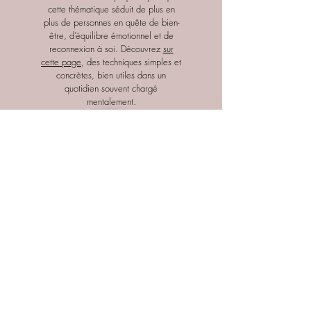
cette thématique séduit de plus en
plus de personnes en quête de bien-
être, d’équilibre émotionnel et de
reconnexion à soi. Découvrez
sur
cette page
, des techniques simples et
concrètes, bien utiles dans un
quotidien souvent chargé
mentalement.
Pour les passionné-es qui veulent
aller encore plus loin dans les
connaissances... et dans le passé.
Les anciennes versions de mes
posts, depuis actualisées !