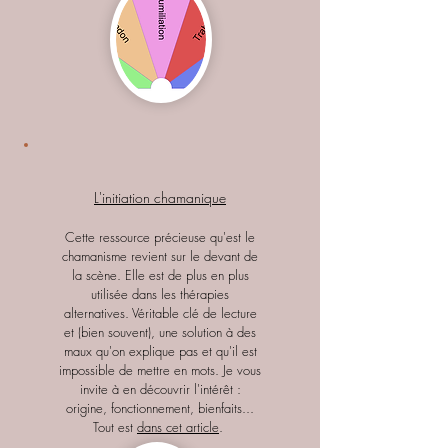
L'initiation chamanique
Cette ressource précieuse qu'est le
chamanisme revient sur le devant de
la scène. Elle est de plus en plus
utilisée dans les thérapies
alternatives. Véritable clé de lecture
et (bien souvent), une solution à des
maux qu'on explique pas et qu'il est
impossible de mettre en mots. J
e vous
invite à en découvrir l'intérêt :
origine, fonctionnement, bienfaits...
Tout est
dans cet article
.