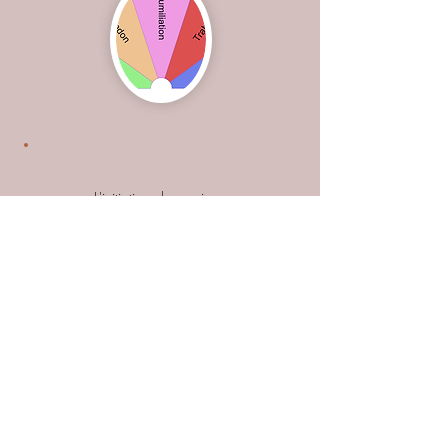
L'initiation chamanique
Cette ressource précieuse qu'est le
chamanisme revient sur le devant de
la scène. Elle est de plus en plus
utilisée dans les thérapies
alternatives. Véritable clé de lecture
et (bien souvent), une solution à des
maux qu'on explique pas et qu'il est
impossible de mettre en mots. J
e vous
invite à en découvrir l'intérêt :
origine, fonctionnement, bienfaits...
Tout est
dans cet article
.