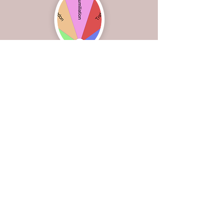
L'initiation chamanique
Cette ressource précieuse qu'est le
chamanisme revient sur le devant de
la scène. Elle est de plus en plus
utilisée dans les thérapies
alternatives. Véritable clé de lecture
et (bien souvent), une solution à des
maux qu'on explique pas et qu'il est
impossible de mettre en mots. J
e vous
invite à en découvrir l'intérêt :
origine, fonctionnement, bienfaits...
Tout est
dans cet article
.