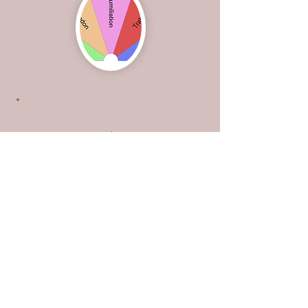
L'initiation chamanique
Cette ressource précieuse qu'est le
chamanisme revient sur le devant de
la scène. Elle est de plus en plus
utilisée dans les thérapies
alternatives. Véritable clé de lecture
et (bien souvent), une solution à des
maux qu'on explique pas et qu'il est
impossible de mettre en mots. J
e vous
invite à en découvrir l'intérêt :
origine, fonctionnement, bienfaits...
Tout est
dans cet article
.