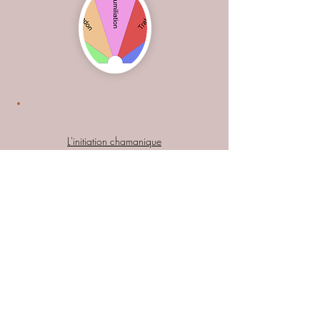
L'initiation chamanique
Cette ressource précieuse qu'est le
chamanisme revient sur le devant de
la scène. Elle est de plus en plus
utilisée dans les thérapies
alternatives. Véritable clé de lecture
et (bien souvent), une solution à des
maux qu'on explique pas et qu'il est
impossible de mettre en mots. J
e vous
invite à en découvrir l'intérêt :
origine, fonctionnement, bienfaits...
Tout est
dans cet article
.