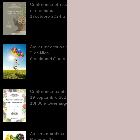
Conférence Stress
et émotions:
17octobre 2024 à
19h30 à Guerlange
Atelier méditation :
"Les kilos
émotionnels" samedi
28 septembre 2024
Conférence nutrition
19 septembre 2024
19h30 à Guerlange
Ateliers nutritions :
Mercredi 25