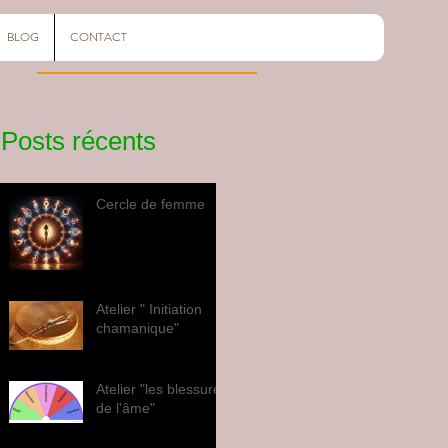
BLOG
CONTACT
Posts récents
Cercle de femme
Atelier " Initiation
chamanique"
Atelier "les blessures
de l'âme"