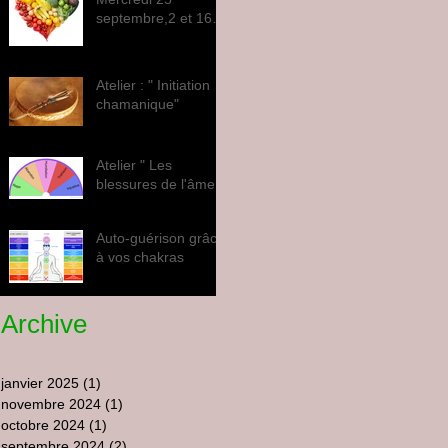
septembre,2 et 16
octobre
Atelier : " Initiation
chamanique"
Atelier " Les
blessures de l'âme "
Auto-guérison grâce
à vos chakras
Archive
janvier 2025
(1)
1 post
novembre 2024
(1)
1 post
octobre 2024
(1)
1 post
septembre 2024
(2)
2 posts