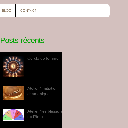
BLOG
CONTACT
Posts récents
Cercle de femme
Atelier " Initiation
chamanique"
Atelier "les blessures
de l'âme"