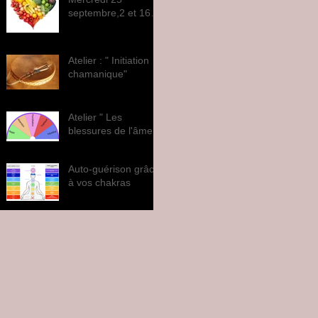
septembre,2 et 16
octobre
Atelier : " Initiation
chamanique"
Atelier " Les
blessures de l'âme "
Auto-guérison grâce
à vos chakras