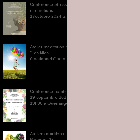
Conférence Stress
et émotions:
17octobre 2024 à
19h30 à Guerlange
Atelier méditation :
"Les kilos
émotionnels" samedi
28 septembre 2024
Conférence nutrition
19 septembre 2024
19h30 à Guerlange
Ateliers nutritions :
Mercredi 25