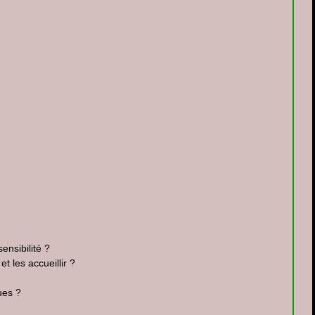
nsibilité ? 
 les accueillir ?
ues ?